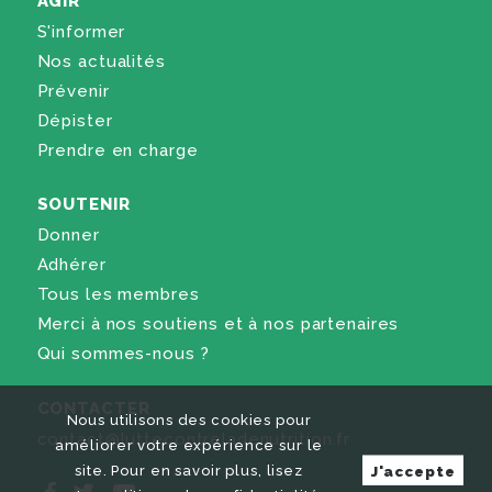
AGIR
S'informer
Nos actualités
Prévenir
Dépister
Prendre en charge
SOUTENIR
Donner
Adhérer
Tous les membres
Merci à nos soutiens et à nos partenaires
Qui sommes-nous ?
CONTACTER
Nous utilisons des cookies pour
contact@luttecontreladenutrition.fr
améliorer votre expérience sur le
site. Pour en savoir plus, lisez
J'accepte