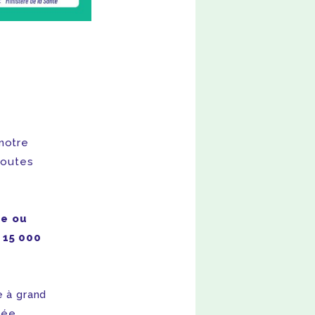
notre
toutes
ne ou
 15 000
e à grand
nnée…