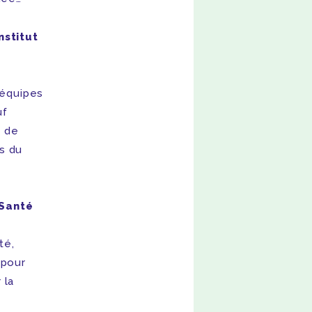
Institut
 équipes
uf
e de
s du
 Santé
té,
 pour
 la