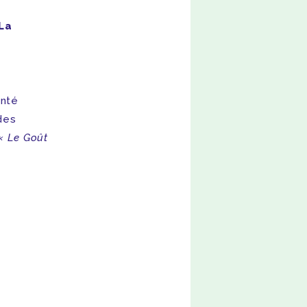
La
anté
des
« Le Goût