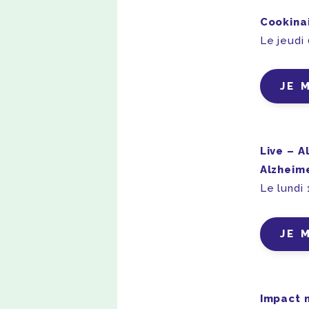
Cookina
Le jeudi
JE 
Live – A
Alzheim
Le lundi
JE 
Impact n