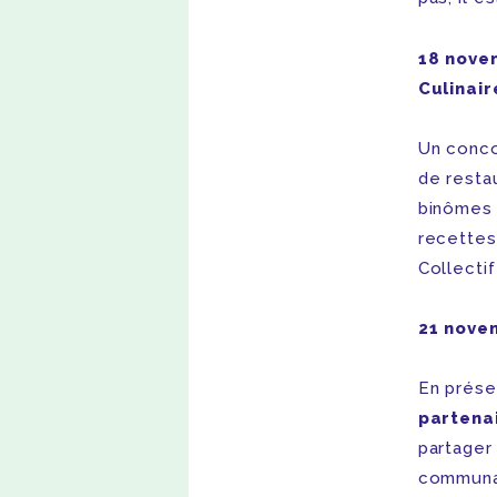
18 nove
Culinair
Un conco
de restau
binômes 
recettes
Collecti
21 novem
En prése
partenai
partager 
communau