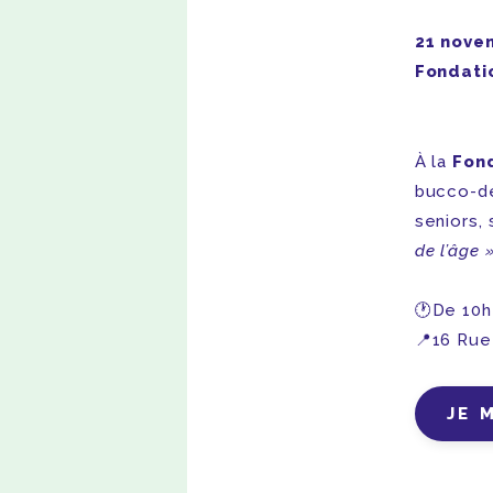
21 nove
Fondati
À la
Fon
bucco-de
seniors,
de l’âge »
🕐De 10h
📍16 Rue
JE 