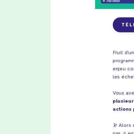
TÉL
Fruit d’u
programm
enjeu co
les éche
Vous ave
plusieur
actions 
🔭 Alors
pas, il 