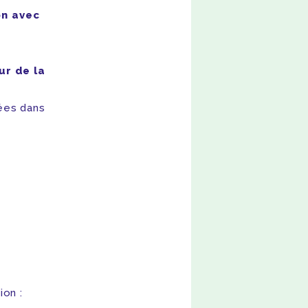
on avec
ur de la
ées dans
ion :