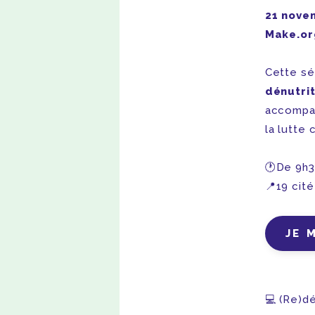
21 nove
Make.or
Cette sé
dénutrit
accompag
la lutte 
🕐De 9h3
📍19 cité
JE 
💻 (Re)