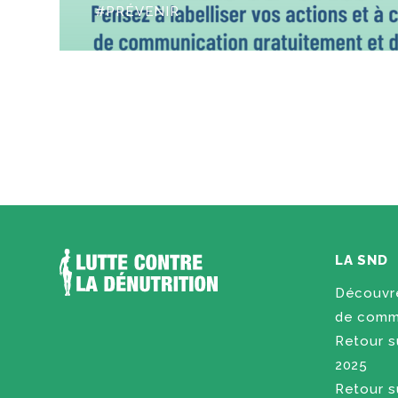
PRÉVENIR
LA SND
Découvre
de commu
Retour su
2025
Retour su