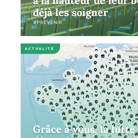
à la hauteur de leur b
déjà les soigner
PRÉVENIR
ACTUALITÉ
Grâce à vous, la lutte