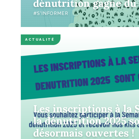
dénutrition gagne du 
S'INFORMER
ACTUALITÉ
Les inscriptions à la
la dénutrition 2025 s
désormais ouvertes !