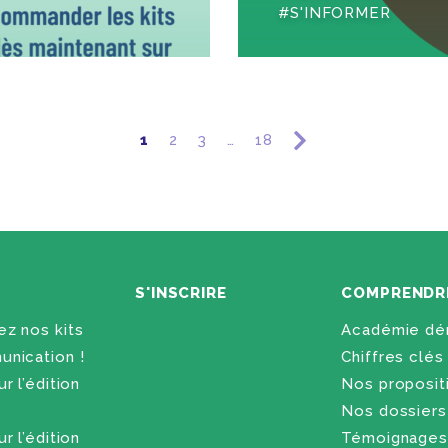
S'INFORMER
1
2
3
…
18
S'INSCRIRE
COMPRENDR
z nos kits
Académie dén
nication !
Chiffres clés
r l’édition
Nos proposit
Nos dossiers
r l’édition
Témoignages