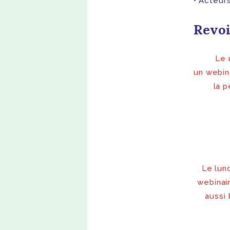
Acteurs
Revoi
Le 
un webina
la 
Le lun
webinair
aussi 