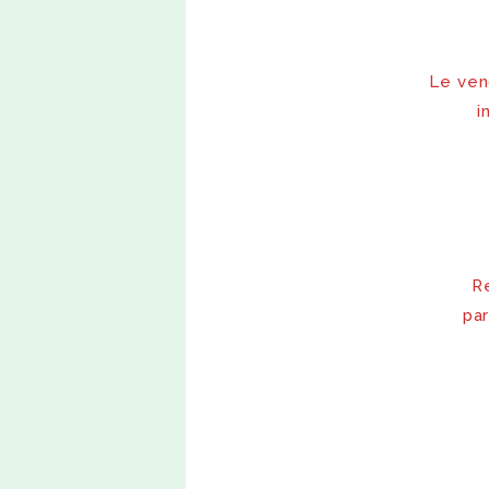
Le ven
i
R
par