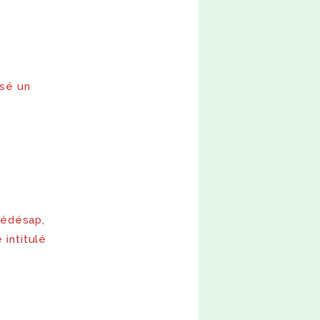
sé un
Fédésap,
intitulé