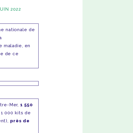
JUIN 2022
ne nationale de
a
e maladie, en
ne de ce
utre-Mer,
1 550
 1 000 kits de
nt),
près de