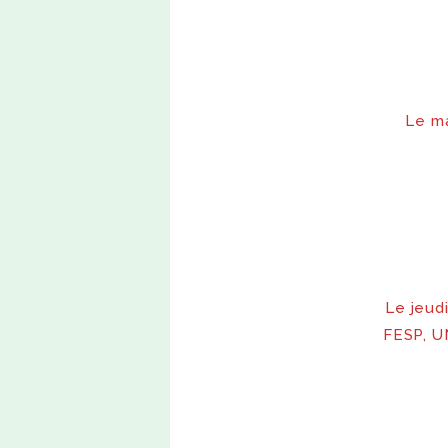
Le ma
Le jeud
FESP, U