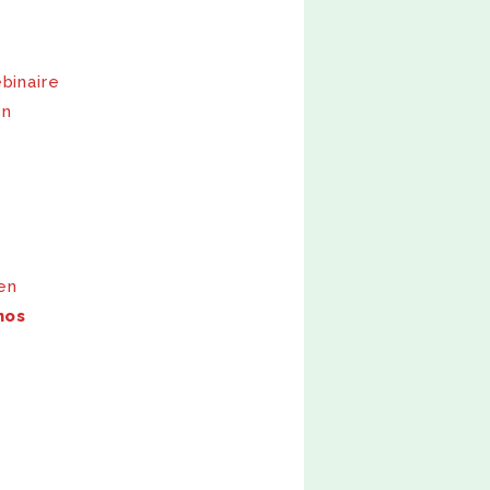
binaire
on
en
nos