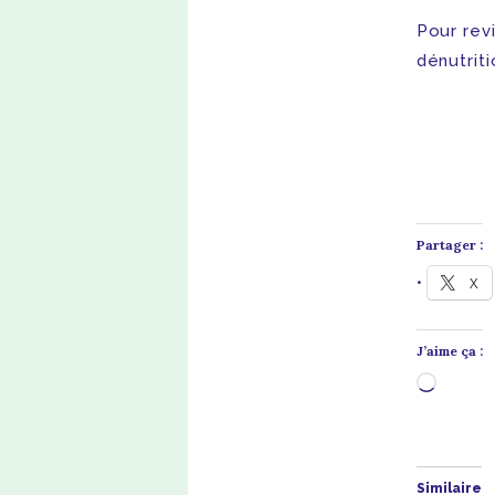
Pour rev
dénutriti
Partager :
X
J’aime ça :
Chargem
Similaire