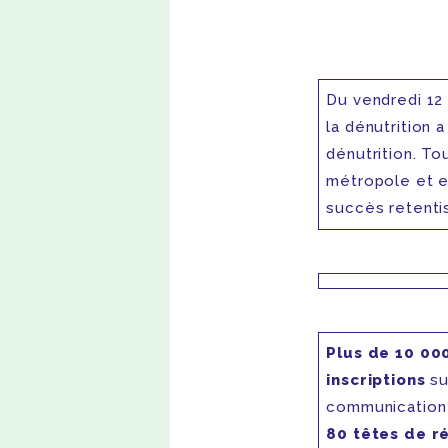
Du vendredi 12
la dénutrition 
dénutrition. To
métropole et en
succès retentis
Plus de 10 00
inscriptions
su
communication 
80 têtes de r