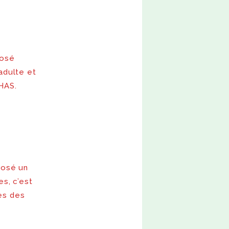
posé
’adulte et
HAS.
posé un
s, c’est
les des