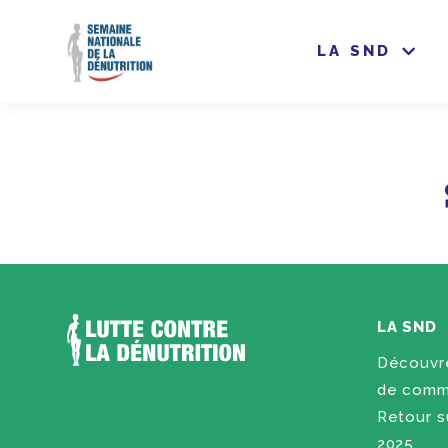
LA SND
LA SND
Découvre
de commu
Retour su
2025