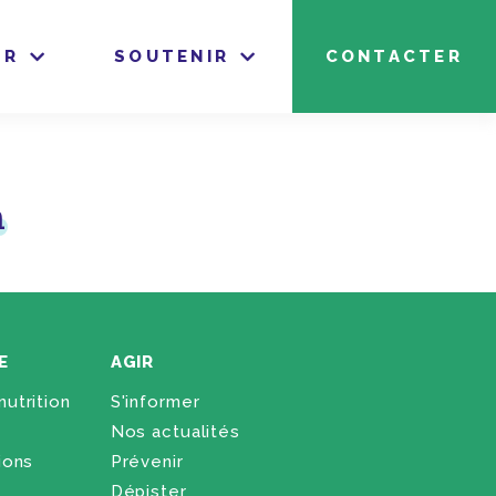
IR
SOUTENIR
CONTACTER
n
E
AGIR
utrition
S'informer
Nos actualités
ions
Prévenir
Dépister