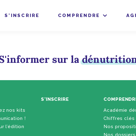
S'INSCRIRE
COMPRENDRE
AG
S'informer sur la
dénutritio
S'INSCRIRE
COMPRENDR
z nos kits
Académie dén
nication !
Chiffres clés
r l’édition
Nos proposit
Nos dossiers