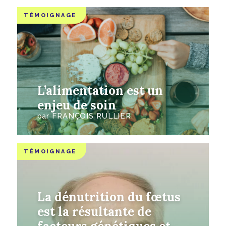
TÉMOIGNAGE
L’alimentation est un
enjeu de soin
par
FRANÇOIS RULLIER
TÉMOIGNAGE
La dénutrition du fœtus
est la résultante de