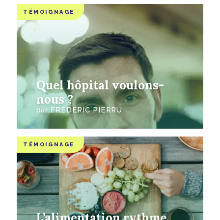
TÉMOIGNAGE
Quel hôpital voulons-
nous ?
par
FRÉDÉRIC PIERRU
TÉMOIGNAGE
L’alimentation rythme