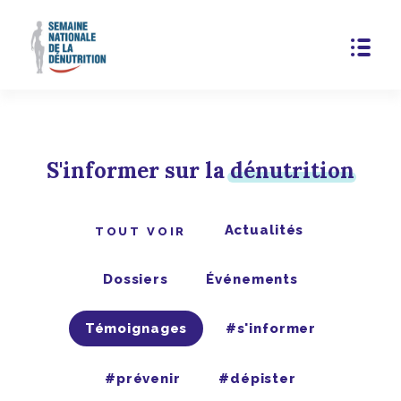
/* Template Name: Page spéciale */
S'informer sur la
dénutrition
Actualités
TOUT VOIR
Dossiers
Événements
Témoignages
#s'informer
#prévenir
#dépister