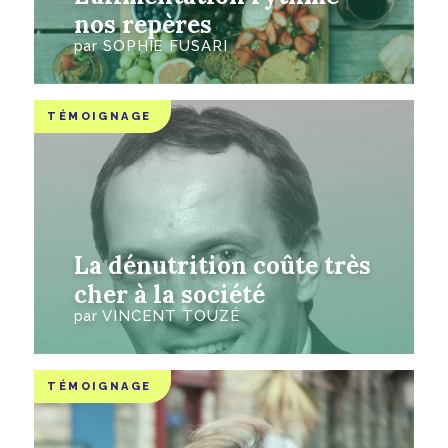
nos repères
par
SOPHIE FUSARI
TÉMOIGNAGE
La dénutrition coûte très
cher à la société
par
VINCENT TOUZÉ
TÉMOIGNAGE