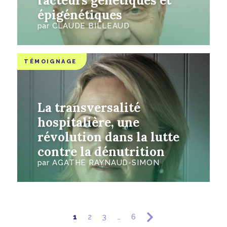
facteurs génétiques et
épigénétiques
par
CLAUDE BILLEAUD
TÉMOIGNAGE
La transversalité
hospitalière, une
révolution dans la lutte
contre la dénutrition
par
AGATHE RAYNAUD-SIMON
1
2
3
…
6