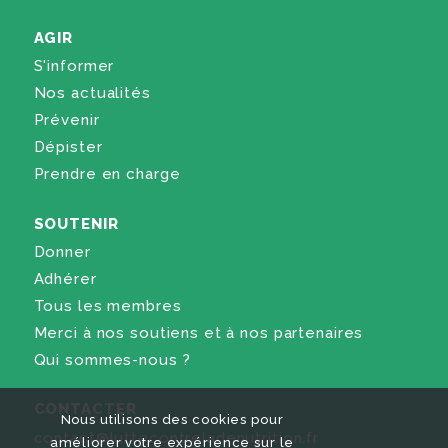
AGIR
S'informer
Nos actualités
Prévenir
Dépister
Prendre en charge
SOUTENIR
Donner
Adhérer
Tous les membres
Merci à nos soutiens et à nos partenaires
Qui sommes-nous ?
CONTACTER
Nous utilisons des cookies pour
contact@luttecontreladenutrition.fr
améliorer votre expérience sur le