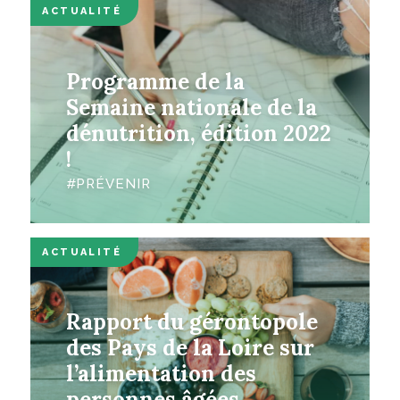
ACTUALITÉ
Programme de la
Semaine nationale de la
dénutrition, édition 2022
!
PRÉVENIR
ACTUALITÉ
Rapport du gérontopole
des Pays de la Loire sur
l’alimentation des
personnes âgées