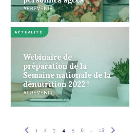
PRÉVENIR
ACTUALITÉ
Webinaire de
préparation de la
Semaine nationale de la
dénutrition 2022 !
PRÉVENIR
1
2
3
4
5
6
…
18