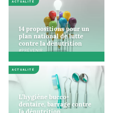
ACTUALITÉ
14 propositions pour un
plan national de lutte
contre la dénutrition
PRÉVENIR
ACTUALITÉ
L’hygiène bucco-
dentaire, barrage contre
la dénutrition