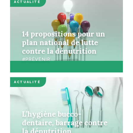
ACTUALITÉ
14 propositions pour un
plan national de lutte
contre la dénutrition
PRÉVENIR
ACTUALITÉ
L’hygiène bucco-
dentaire, barrage contre
la dénutrition