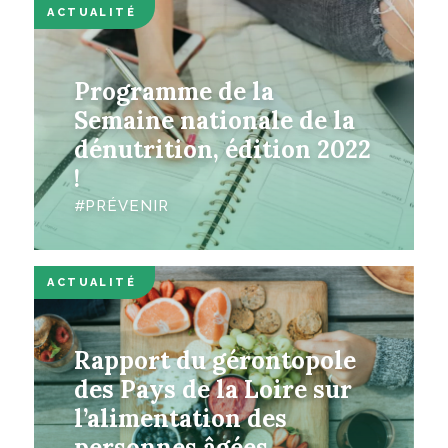
ACTUALITÉ
Programme de la
Semaine nationale de la
dénutrition, édition 2022
!
PRÉVENIR
ACTUALITÉ
Rapport du gérontopole
des Pays de la Loire sur
l’alimentation des
personnes âgées