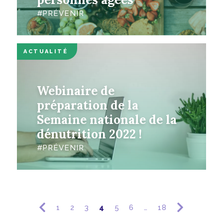
PRÉVENIR
ACTUALITÉ
Webinaire de
préparation de la
Semaine nationale de la
dénutrition 2022 !
PRÉVENIR
1
2
3
4
5
6
…
18