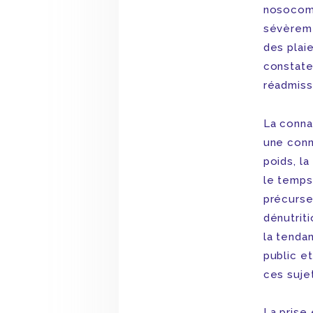
nosocomi
sévèreme
des plaie
constate
réadmiss
La connai
une conn
poids, l
le temps.
précurseu
dénutriti
la tenda
public e
ces suje
La prise