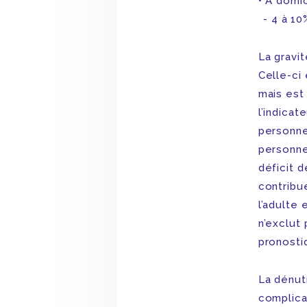
A domic
4 à 10
La gravit
Celle-ci
mais est
l’indicat
personne
personne
déficit 
contribue
l’adulte
n’exclut
pronostiq
La dénut
complica