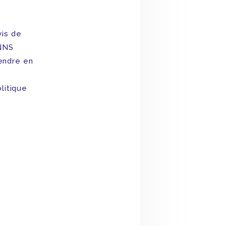
vis de
PNNS
endre en
litique