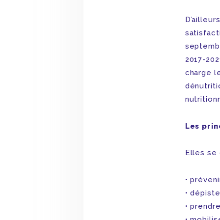
D’ailleur
satisfact
septembr
2017-202
charge le
dénutriti
nutrition
Les prin
Elles se
préveni
dépiste
prendre
mobilis