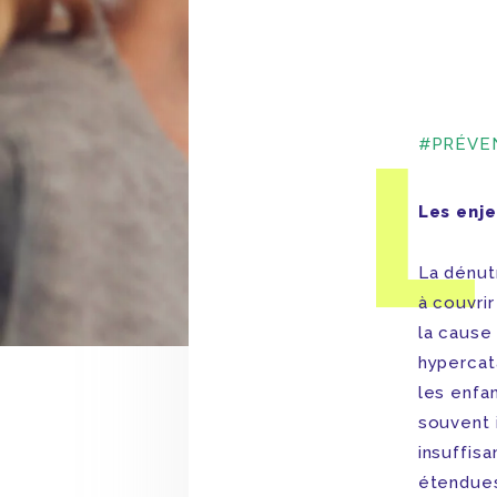
L
#PRÉVE
Les enje
La dénutr
à couvrir
la cause 
hypercat
les enfa
souvent 
insuffisa
étendues