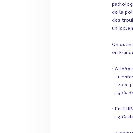
patholog
de la po
des trou
un isole
On estim
en Franc
A l’hôpit
1 enfa
20 à 4
50% d
En EHP
30% de