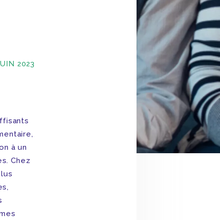
JUIN 2023
ffisants
mentaire,
non à un
es. Chez
plus
es,
s
êmes