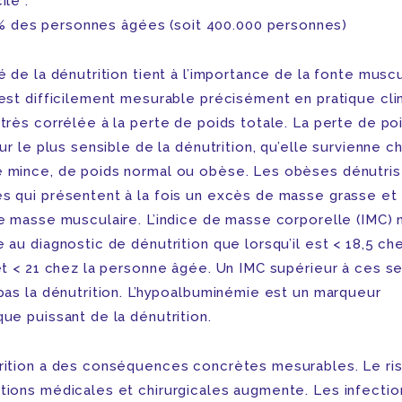
ile :
% des personnes âgées (soit 400.000 personnes)
é de la dénutrition tient à l’importance de la fonte muscu
 est difficilement mesurable précisément en pratique cli
 très corrélée à la perte de poids totale. La perte de po
eur le plus sensible de la dénutrition, qu’elle survienne 
 mince, de poids normal ou obèse. Les obèses dénutris
s qui présentent à la fois un excès de masse grasse et
de masse musculaire. L’indice de masse corporelle (IMC) 
 au diagnostic de dénutrition que lorsqu’il est < 18,5 ch
 et < 21 chez la personne âgée. Un IMC supérieur à ces se
 pas la dénutrition. L’hypoalbuminémie est un marqueur
ue puissant de la dénutrition.
rition a des conséquences concrètes mesurables. Le ri
tions médicales et chirurgicales augmente. Les infectio