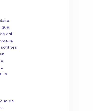
laire.
nique,
ids est
chez une
 sont les
 un
ne
ez
uils
sque de
ns