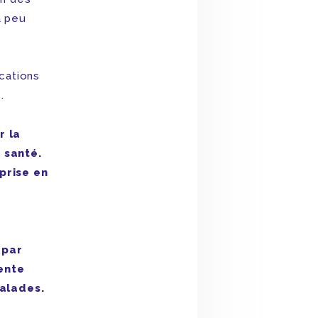
a peu
ications
.
r la
 santé.
prise en
 par
ente
alades.