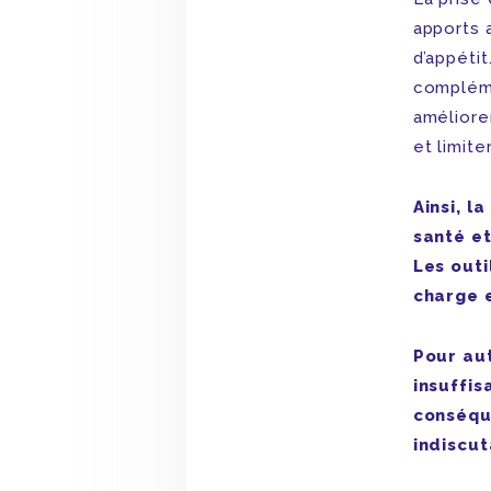
apports 
d’appétit
compléme
améliorer
et limite
Ainsi, l
santé et
Les outi
charge e
Pour aut
insuffis
conséqu
indiscu