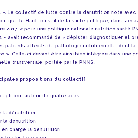
s, « Le collectif de lutte contre la dénutrition note avec
ion que le Haut conseil de la santé publique, dans son a
e 2017, « pour une politique nationale nutrition santé 
1 » avait recommandé de « dépister, diagnostiquer et pr
s patients atteints de pathologie nutritionnelle, dont la
on ». Celle-ci devant être ainsi bien intégrée dans une po
nelle transversale, portée par le PNNS.
cipales propositions du collectif
 déploient autour de quatre axes :
r la dénutrition
r la dénutrition
 en charge la dénutrition
er le plus largement