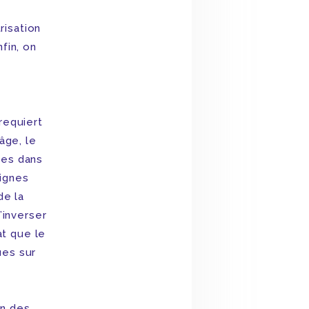
risation
fin, on
requiert
âge, le
ées dans
signes
de la
’inverser
at que le
ues sur
on des