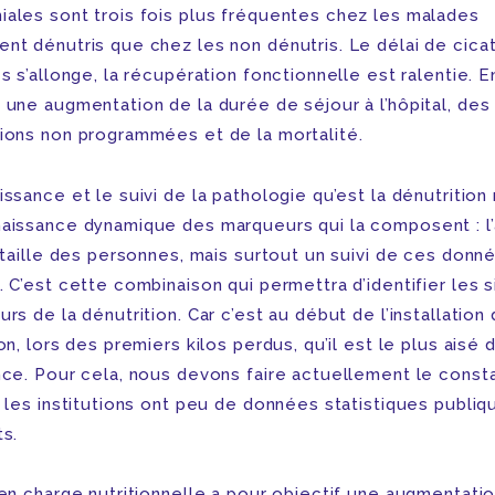
ales sont trois fois plus fréquentes chez les malades
nt dénutris que chez les non dénutris. Le délai de cicat
s s’allonge, la récupération fonctionnelle est ralentie. En
 une augmentation de la durée de séjour à l’hôpital, des
ions non programmées et de la mortalité.
ssance et le suivi de la pathologie qu’est la dénutrition 
aissance dynamique des marqueurs qui la composent : l’
a taille des personnes, mais surtout un suivi de ces donn
 C’est cette combinaison qui permettra d’identifier les 
rs de la dénutrition. Car c’est au début de l’installation 
on, lors des premiers kilos perdus, qu’il est le plus aisé d
nce. Pour cela, nous devons faire actuellement le const
t les institutions ont peu de données statistiques publiq
ts.
 en charge nutritionnelle a pour objectif une augmentati