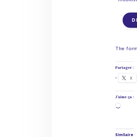
D
The form
Partager :
X
J’aime ça :
Chargem
Similaire