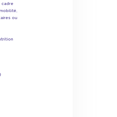
e cadre
mobilité,
aires ou
trition
)