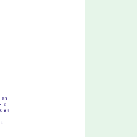
 en
– 2
s en
21