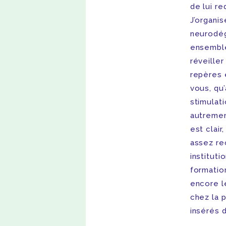
de lui r
J’organis
neurodég
ensemble
réveiller
repères 
vous, qu
stimulat
autrement
est clair
assez re
institut
formation
encore l
chez la 
insérés d