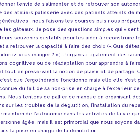
edonner l’envie de s’alimenter et de retrouver son autono
e des ateliers pâtisserie avec des patients atteints de 
énératives : nous faisons les courses puis nous prépar
 les gâteaux. Je pose des questions simples qui visent
 leurs souvenirs gustatifs pour les aider à reconstruire l
et à retrouver la capacité à faire des choix (« Que déte
’adorez-vous manger ? »). J’organise également des séa
ions cognitives ou de réadaptation pour apprendre à fair
 tout en préservant la notion de plaisir et de partage. 
, c’est que l’ergothérapie fonctionne mais elle elle n’est 
connue du fait de sa non-prise en charge à l’extérieur d
ions. Nous tentons de pallier ce manque en organisant de
s sur les troubles de la déglutition, l’installation du rep
e maintien de l’autonomie dans les activités de la vie qu
personne âgée, mais il est primordial que nous soyons d
ans la prise en charge de la dénutrition.