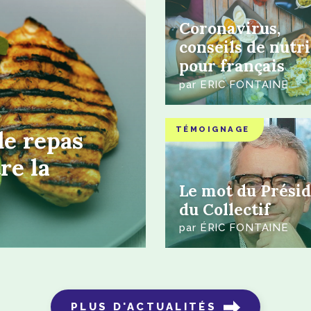
Coronavirus,
conseils de nutr
pour français
confinés
par
ERIC FONTAINE
TÉMOIGNAGE
de repas
re la
Le mot du Prési
du Collectif
par
ÉRIC FONTAINE
PLUS D'ACTUALITÉS