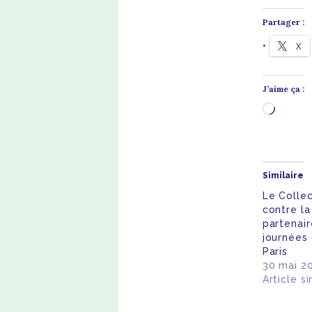
Partager :
X
J’aime ça :
Chargem
Similaire
Le Collec
contre la
partenai
journées
Paris
30 mai 2
Article si