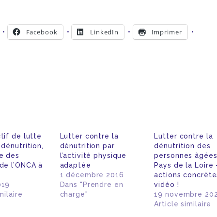
Facebook
LinkedIn
Imprimer
ent…
tif de lutte
Lutter contre la
Lutter contre la
 dénutrition,
dénutrition par
dénutrition des
re des
l’activité physique
personnes âgées
 de l’ONCA à
adaptée
Pays de la Loire 
1 décembre 2016
actions concrète
019
Dans "Prendre en
vidéo !
milaire
charge"
19 novembre 20
Article similaire