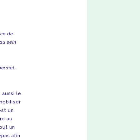
ice de
au sein
 permet-
 aussi le
mobiliser
est un
re au
tout un
epas afin