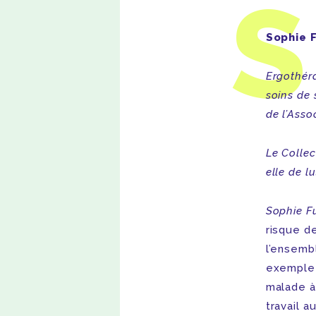
S
Sophie 
Ergothéra
soins de 
de l’Asso
Le Collec
elle de l
Sophie F
risque de
l’ensemb
exemple 
malade à 
travail a