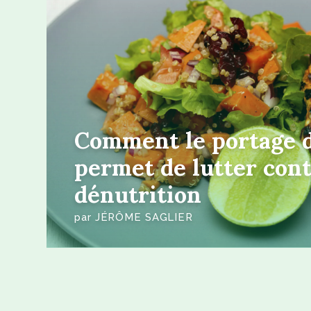
Comment le portage 
permet de lutter cont
dénutrition
par
JÉRÔME SAGLIER