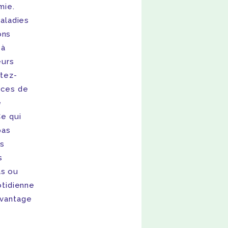
mie.
maladies
ons
 à
eurs
stez-
nces de
e
Ce qui
pas
es
s
as ou
otidienne
avantage