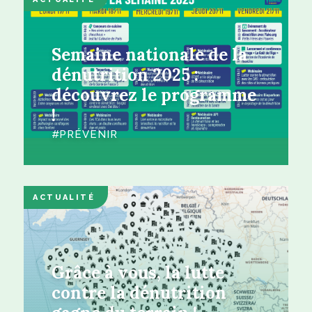
Semaine nationale de la
dénutrition 2025 :
découvrez le programme
!
PRÉVENIR
ACTUALITÉ
Grâce à vous, la lutte
contre la dénutrition