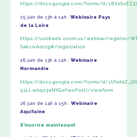
https://docs.google.com/forms/d/1BV1SxEZ
25 juin de 13h à 14h :
Webinaire Pays
de la Loire
https://us06web.zoom.us/webinar/register/
SakcrxAorzg#/registration
26 juin de 13h à 14h :
Webinaire
Normandie
https://docs.google.com/forms/d/1tFnddZ_jO
53Ll-w0qo3aNYGoYwoP0zU/viewform
26 juin de 14h à 15h :
Webinaire
Aquitaine
S’inscrire maintenant