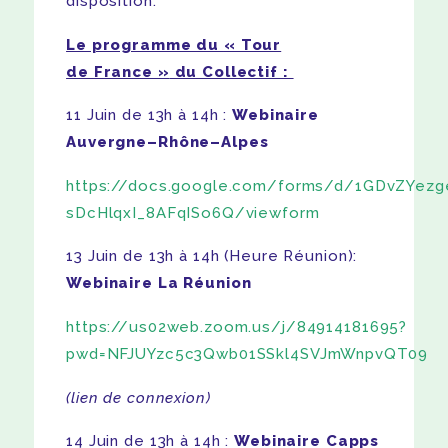
disposition.
Le programme du
« Tour
de France »
du Collectif :
11 Juin de 13h à 14h :
Webinaire
Auvergne
–
Rhône
–
Alpes
https://docs.google.com/forms/d/1GDvZYezg
sDcHlqxI_8AFqISo6Q/viewform
13 Juin de 13h à 14h (Heure Réunion):
Webinaire La Réunion
https://us02web.zoom.us/j/84914181695?
pwd=NFJUYzc5c3Qwb01SSkl4SVJmWnpvQT09
(lien de connexion)
14 Juin de 13h à 14h :
Webinaire Capps