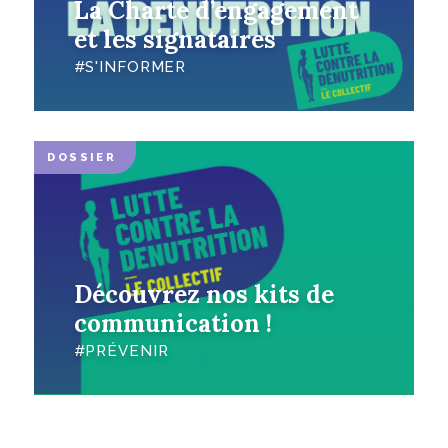
La Charte d’engagement
et les signataires
S'INFORMER
DOSSIER
Découvrez nos kits de
communication !
PRÉVENIR