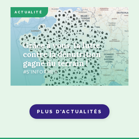
ACTUALITÉ
Grâce à vous, la lutte
contre la dénutrition
gagne du terrain !
S'INFORMER
PLUS D'ACTUALITÉS