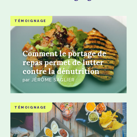
TÉMOIGNAGE
Comment le portage de
repas permet de lutter
contre la dénutrition
par
JÉRÔME SAGLIER
TÉMOIGNAGE