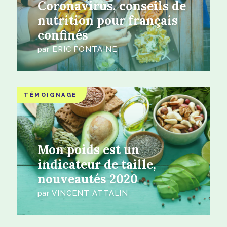
Coronavirus, conseils de
nutrition pour français
confinés
par
ERIC FONTAINE
TÉMOIGNAGE
Mon poids est un
indicateur de taille,
nouveautés 2020
par
VINCENT ATTALIN