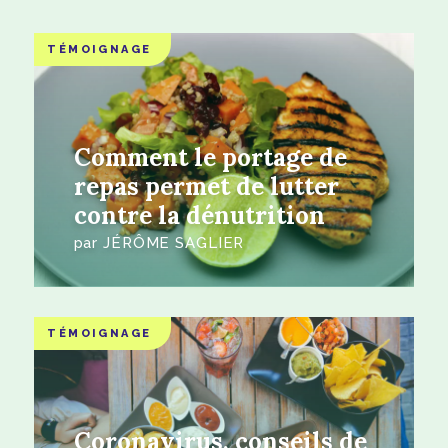
TÉMOIGNAGE
Comment le portage de
repas permet de lutter
contre la dénutrition
par
JÉRÔME SAGLIER
TÉMOIGNAGE
Coronavirus, conseils de