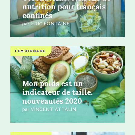
nutrition pour français
confinés
par
ERIC FONTAINE
TÉMOIGNAGE
Mon poids est un
indicateur de taille,
nouveautés 2020
par
VINCENT ATTALIN