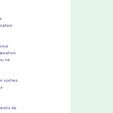
e
isation
 pour
auration
 pu se
n sorties
ui
teints de