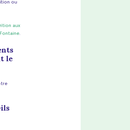
ition ou
rition aux
 Fontaine
.
ents
t le
otre
ils