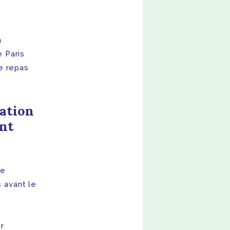
a
e Paris
e repas
ation
nt
de
 avant le
r