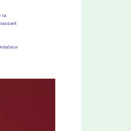
 la
 passant
ondateur