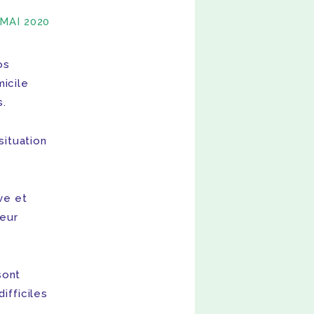
 MAI 2020
os
icile
s.
situation
ve et
leur
sont
ifficiles