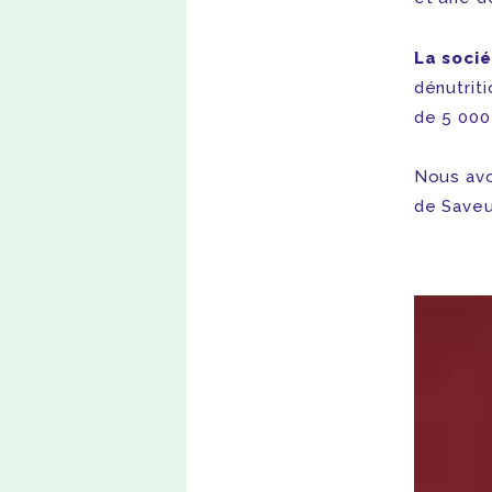
La socié
dénutrit
de 5 000
Nous avo
de Saveu