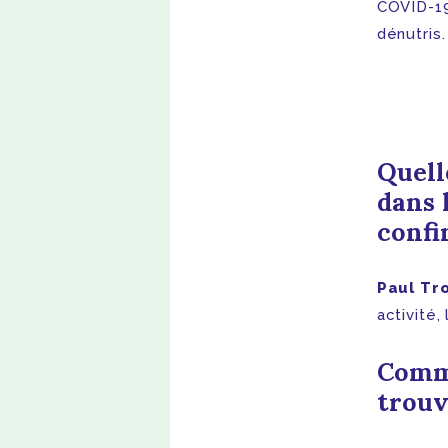
COVID-19
dénutris
Quell
dans 
conf
Paul Tr
activité,
Comme
trou