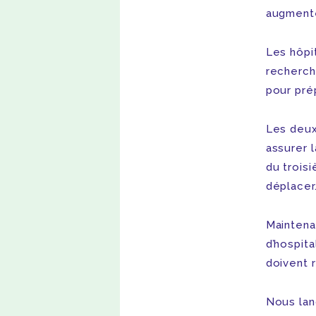
augmenter
Les hôpi
recherche
pour pré
Les deux
assurer 
du troisi
déplacer
Maintena
d’hospita
doivent 
Nous lanç