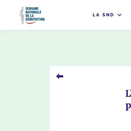
LA SND
L
p