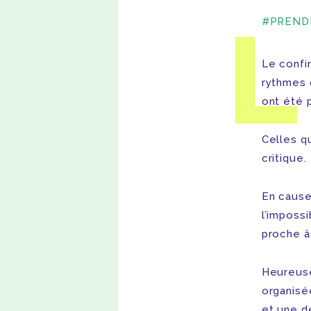
L
#PREND
Le confi
rythmes 
ont été p
Celles qu
critique.
En cause
l’impossi
proche â
Heureuse
organisé
et une d