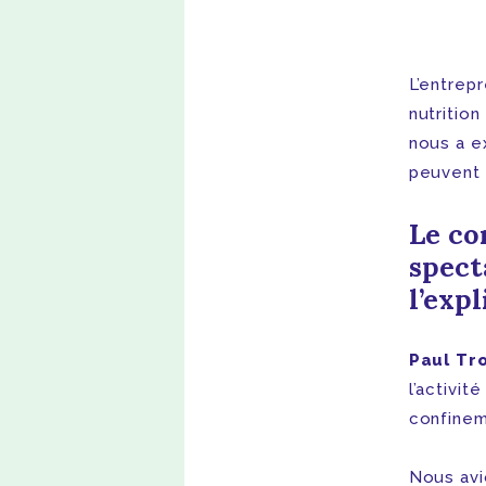
L’entrep
nutrition
nous a e
peuvent c
Le co
spect
l’exp
Paul Tr
l’activi
confinem
Nous avi